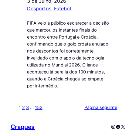
3 de Julho, 2026
Desportos
, 
Futebol
FIFA veio a público esclarecer a decisão
que marcou os instantes finais do
encontro entre Portugal e Croácia,
confirmando que o golo croata anulado
nos descontos foi corretamente
invalidado com o apoio da tecnologia
utilizada no Mundial 2026. O lance
aconteceu já para lá dos 100 minutos,
quando a Croácia chegou ao empate
por intermédio…
1
2
3
…
153
Página seguinte
Craques
Instagram
Faceboo
X